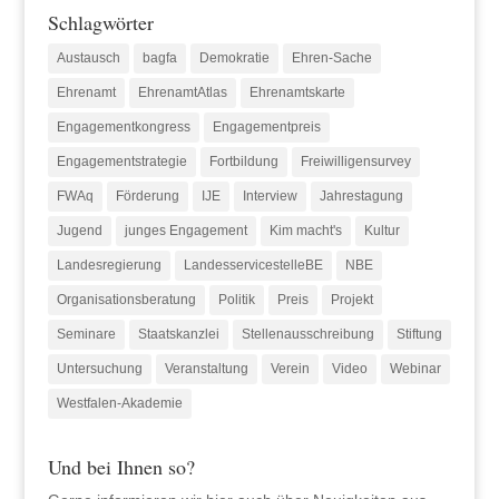
Schlagwörter
Austausch
bagfa
Demokratie
Ehren-Sache
Ehrenamt
EhrenamtAtlas
Ehrenamtskarte
Engagementkongress
Engagementpreis
Engagementstrategie
Fortbildung
Freiwilligensurvey
FWAq
Förderung
IJE
Interview
Jahrestagung
Jugend
junges Engagement
Kim macht's
Kultur
Landesregierung
LandesservicestelleBE
NBE
Organisationsberatung
Politik
Preis
Projekt
Seminare
Staatskanzlei
Stellenausschreibung
Stiftung
Untersuchung
Veranstaltung
Verein
Video
Webinar
Westfalen-Akademie
Und bei Ihnen so?