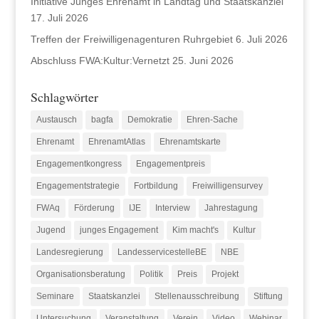
Initiative Junges Ehrenamt in Landtag und Staatskanzlei
17. Juli 2026
Treffen der Freiwilligenagenturen Ruhrgebiet
6. Juli 2026
Abschluss FWA:Kultur:Vernetzt
25. Juni 2026
Schlagwörter
Austausch
bagfa
Demokratie
Ehren-Sache
Ehrenamt
EhrenamtAtlas
Ehrenamtskarte
Engagementkongress
Engagementpreis
Engagementstrategie
Fortbildung
Freiwilligensurvey
FWAq
Förderung
IJE
Interview
Jahrestagung
Jugend
junges Engagement
Kim macht's
Kultur
Landesregierung
LandesservicestelleBE
NBE
Organisationsberatung
Politik
Preis
Projekt
Seminare
Staatskanzlei
Stellenausschreibung
Stiftung
Untersuchung
Veranstaltung
Verein
Video
Webinar