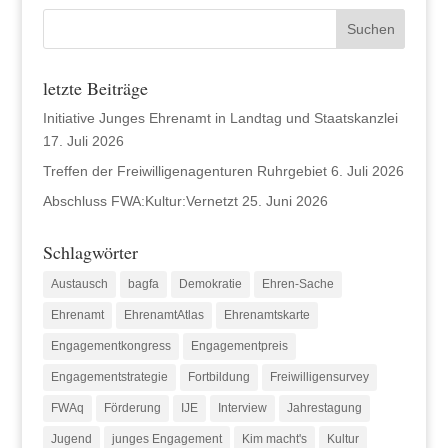
letzte Beiträge
Initiative Junges Ehrenamt in Landtag und Staatskanzlei
17. Juli 2026
Treffen der Freiwilligenagenturen Ruhrgebiet
6. Juli 2026
Abschluss FWA:Kultur:Vernetzt
25. Juni 2026
Schlagwörter
Austausch
bagfa
Demokratie
Ehren-Sache
Ehrenamt
EhrenamtAtlas
Ehrenamtskarte
Engagementkongress
Engagementpreis
Engagementstrategie
Fortbildung
Freiwilligensurvey
FWAq
Förderung
IJE
Interview
Jahrestagung
Jugend
junges Engagement
Kim macht's
Kultur