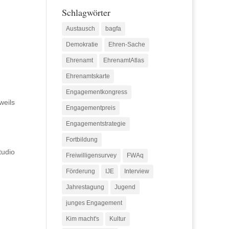
Schlagwörter
Austausch
bagfa
Demokratie
Ehren-Sache
Ehrenamt
EhrenamtAtlas
Ehrenamtskarte
Engagementkongress
weils
Engagementpreis
Engagementstrategie
Fortbildung
tudio
Freiwilligensurvey
FWAq
Förderung
IJE
Interview
Jahrestagung
Jugend
junges Engagement
Kim macht's
Kultur