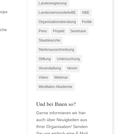
Landesregierung
hops
LandesservicestelleBE
NBE
Organisationsberatung
Politik
iche
Preis
Projekt
Seminare
Staatskanzlei
Stellenausschreibung
Stiftung
Untersuchung
Veranstaltung
Verein
Video
Webinar
Westfalen-Akademie
Und bei Ihnen so?
Gerne informieren wir hier
auch über Neuigkeiten aus
Ihrer Organisation! Senden
Sie uns einfach eine E-Mail.