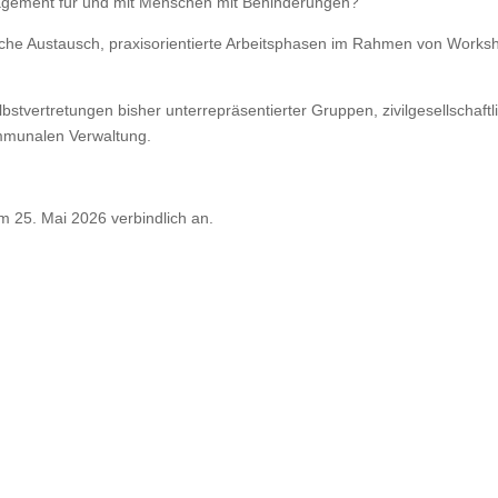
agement für und mit Menschen mit Behinderungen?
liche Austausch, praxisorientierte Arbeitsphasen im Rahmen von Works
bstvertretungen bisher unterrepräsentierter Gruppen, zivilgesellschaftl
ommunalen Verwaltung.
m 25. Mai 2026 verbindlich an.