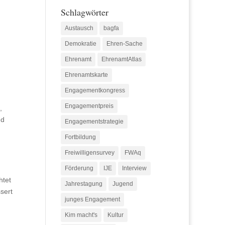
Schlagwörter
Austausch
bagfa
Demokratie
Ehren-Sache
Ehrenamt
EhrenamtAtlas
Ehrenamtskarte
Engagementkongress
Engagementpreis
,
nd
Engagementstrategie
Fortbildung
Freiwilligensurvey
FWAq
Förderung
IJE
Interview
htet
Jahrestagung
Jugend
sert
junges Engagement
Kim macht's
Kultur