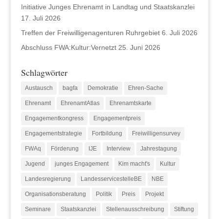
Initiative Junges Ehrenamt in Landtag und Staatskanzlei
17. Juli 2026
Treffen der Freiwilligenagenturen Ruhrgebiet
6. Juli 2026
Abschluss FWA:Kultur:Vernetzt
25. Juni 2026
Schlagwörter
Austausch
bagfa
Demokratie
Ehren-Sache
Ehrenamt
EhrenamtAtlas
Ehrenamtskarte
Engagementkongress
Engagementpreis
Engagementstrategie
Fortbildung
Freiwilligensurvey
FWAq
Förderung
IJE
Interview
Jahrestagung
Jugend
junges Engagement
Kim macht's
Kultur
Landesregierung
LandesservicestelleBE
NBE
Organisationsberatung
Politik
Preis
Projekt
Seminare
Staatskanzlei
Stellenausschreibung
Stiftung