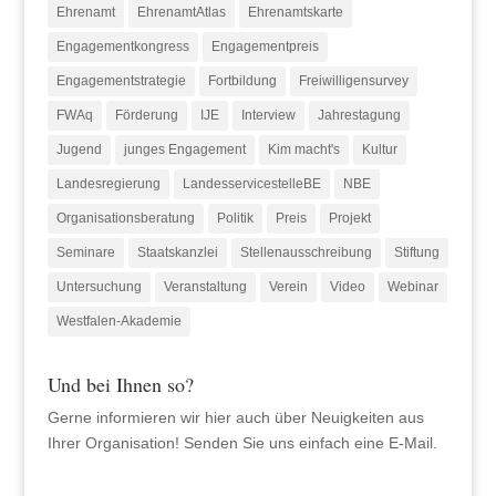
Ehrenamt
EhrenamtAtlas
Ehrenamtskarte
Engagementkongress
Engagementpreis
Engagementstrategie
Fortbildung
Freiwilligensurvey
FWAq
Förderung
IJE
Interview
Jahrestagung
Jugend
junges Engagement
Kim macht's
Kultur
Landesregierung
LandesservicestelleBE
NBE
Organisationsberatung
Politik
Preis
Projekt
Seminare
Staatskanzlei
Stellenausschreibung
Stiftung
Untersuchung
Veranstaltung
Verein
Video
Webinar
Westfalen-Akademie
Und bei Ihnen so?
Gerne informieren wir hier auch über Neuigkeiten aus
Ihrer Organisation! Senden Sie uns einfach eine E-Mail.