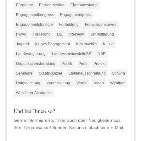
Ehrenamt
EhrenamtAtlas
Ehrenamtskarte
Engagementkongress
Engagementpreis
Engagementstrategie
Fortbildung
Freiwilligensurvey
FWAq
Förderung
IJE
Interview
Jahrestagung
Jugend
junges Engagement
Kim macht's
Kultur
Landesregierung
LandesservicestelleBE
NBE
Organisationsberatung
Politik
Preis
Projekt
Seminare
Staatskanzlei
Stellenausschreibung
Stiftung
Untersuchung
Veranstaltung
Verein
Video
Webinar
Westfalen-Akademie
Und bei Ihnen so?
Gerne informieren wir hier auch über Neuigkeiten aus
Ihrer Organisation! Senden Sie uns einfach eine E-Mail.